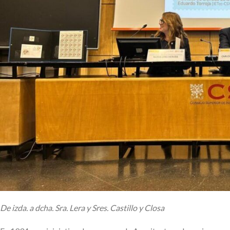
De izda. a dcha. Sra. Lera y Sres. Castillo y Closa