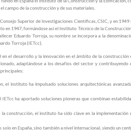
 fundó en España el Instituto de la Construcción y la Edificación, c
 el campo de la construcción y de sus materiales.
l Consejo Superior de Investigaciones Científicas, CSIC, y en 1949 
to en 1947, formándose así el Instituto Técnico de la Construcción
fallecer Eduardo Torroja, su nombre se incorpora a la denominaci
uardo Torroja (IETcc).
en el desarrollo y la innovación en el ámbito de la construcción 
ucionado, adaptándose a los desafíos del sector y contribuyendo 
 principales:
n, el instituto ha impulsado soluciones arquitectónicas avanzada
el IETcc ha aportado soluciones pioneras que combinan estabilida
la construcción, el instituto ha sido clave en la implementación 
 solo en España, sino también a nivel internacional, siendo un cent