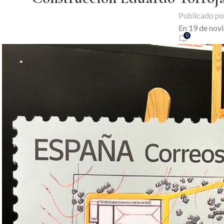
Publicado po
En 19 de nov
0