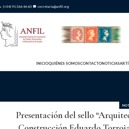
(+34) 91 366 46 60
secretaria@anfil.org
INICIO
QUIÉNES SOMOS
CONTACTO
NOTICIAS
ART
NOT
Presentación del sello “Arquite
Construcción Eduardo Torroja