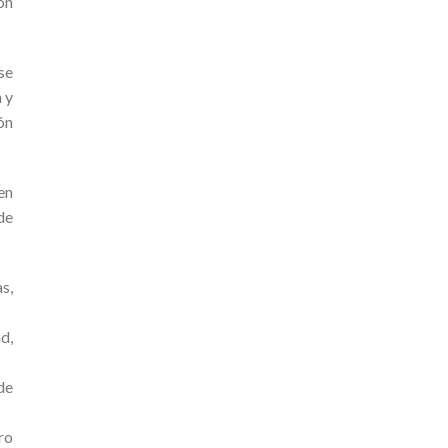
on
se
 y
ón
en
de
s,
d,
de
ro