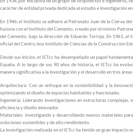
En 1934, por iniciativa de un grupo de Arquitectos e Ingenieros, se
carácter de entidad privada dedicada al estudio e investigación en
En 1946, el Instituto se adhiere al Patronato Juan de la Cierva de
fusiona con el Instituto del Cemento, creado por el mismo Patrona
del Cemento, bajo la dirección de Eduardo Torroja. En 1961, al 
oficial del Centro, hoy Instituto de Ciencias de la Construcción Ed
Desde sus inicios, el IETcc ha desempeñado un papel fundamental 
España. A lo largo de sus 90 años de historia, el IETcc ha evol
manera significativa a la investigación y el desarrollo en tres áreas
Arquitectura: Con un enfoque en la sostenibilidad y la innovació
optimizando el diseño de espacios habitables y funcionales.
Ingeniería: Liderando investigaciones en estructuras complejas, 
eficiencia y diseño innovador.
Materiales: Investigando y desarrollando nuevos materiales para 
soluciones sostenibles y de alto rendimiento.
La investigación realizada en el IETcc ha tenido un gran impacto no