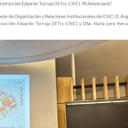
Construcción Eduardo Torroja (IETcc-CSIC). 90 Aniversario”.
nte de Organización y Relaciones Institucionales del CSIC; D. Áng
nstrucción Eduardo Torroja (IETcc-CSIC) y Dña. Nuria Lera Hervá