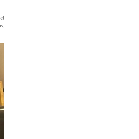
el
s,