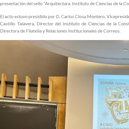
presentación del sello “Arquitectura. Instituto de Ciencias de la 
El acto estuvo presidido por D. Carlos Closa Montero, Vicepreside
Castillo Talavera, Director del Instituto de Ciencias de la Co
Directora de Filatelia y Relaciones Institucionales de Correos.