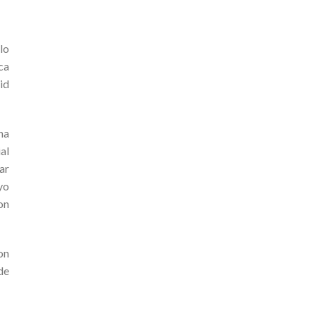
lo
ca
id
ha
al
ar
yo
on
on
de