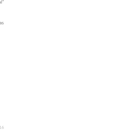
l”
as
:16