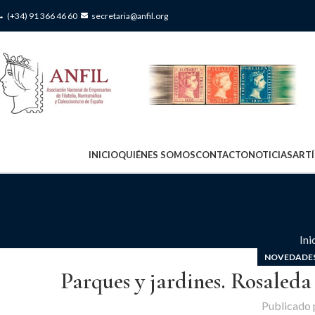
(+34) 91 366 46 60
secretaria@anfil.org
INICIO
QUIÉNES SOMOS
CONTACTO
NOTICIAS
ART
Ini
NOVEDADES
Parques y jardines. Rosaled
Publicado 