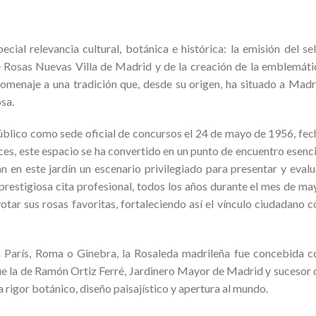
al relevancia cultural, botánica e histórica: la emisión del sel
 Rosas Nuevas Villa de Madrid y de la creación de la emblemáti
omenaje a una tradición que, desde su origen, ha situado a Madr
sa.
público como sede oficial de concursos el 24 de mayo de 1956, fec
ces, este espacio se ha convertido en un punto de encuentro esenci
 en este jardín un escenario privilegiado para presentar y evalu
restigiosa cita profesional, todos los años durante el mes de ma
tar sus rosas favoritas, fortaleciendo así el vínculo ciudadano c
n París, Roma o Ginebra, la Rosaleda madrileña fue concebida c
fue la de Ramón Ortiz Ferré, Jardinero Mayor de Madrid y sucesor 
a rigor botánico, diseño paisajístico y apertura al mundo.