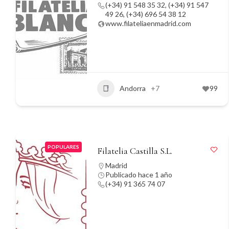
(+34) 91 548 35 32, (+34) 91 547
49 26, (+34) 696 54 38 12
www.filateliaenmadrid.com
Andorra
+7
99
POPULARES
Filatelia Castilla S.L.
Madrid
Publicado hace 1 año
(+34) 91 365 74 07