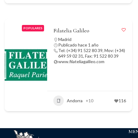
POPULARES
Filatelia Galileo
Madrid
Publicado hace 1 año
Tel: (+34) 91 522 80 39, Mov: (+34)
649 59 02 31, Fax: 91 522 80 39
www.filateliagalileo.com
Andorra
+10
116
ME