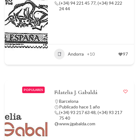
(+34) 94 221 45 77, (+34) 94 222
24 44
Andorra
+10
97
POPULARES
Filatelia J. Gabaldá
Barcelona
Publicado hace 1 año
(+34) 93 217 63 48, (+34) 93 217
75 40
www.jgabalda.com