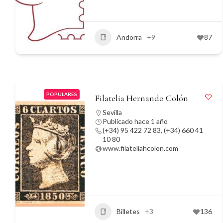
Andorra
+9
87
POPULARES
Filatelia Hernando Colón
Sevilla
Publicado hace 1 año
(+34) 95 422 72 83, (+34) 660 41
10 80
www.filateliahcolon.com
Billetes
+3
136