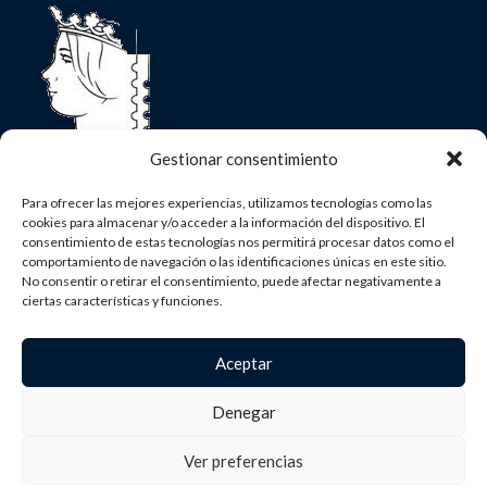
Gestionar consentimiento
Asociación Nacional de Filatelia
Para ofrecer las mejores experiencias, utilizamos tecnologías como las
C/ Mayor, 18 - 2ºDcha 28013 - Madrid
cookies para almacenar y/o acceder a la información del dispositivo. El
(+34) 91 366 46 60
consentimiento de estas tecnologías nos permitirá procesar datos como el
comportamiento de navegación o las identificaciones únicas en este sitio.
secretaria@anfil.org
No consentir o retirar el consentimiento, puede afectar negativamente a
ciertas características y funciones.
«Financiado por la Unión Europea- NextGenerationEU»
Aceptar
MENU
Denegar
ENLACES ÚTILES
Ver preferencias
ANFIL
2025 ® DISEÑADO POR
BRANDMEDIA
.