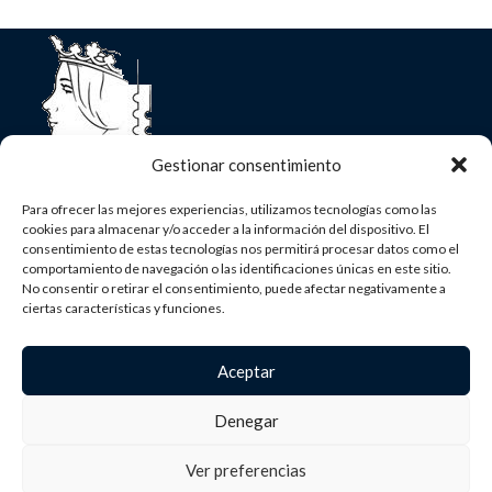
Gestionar consentimiento
Para ofrecer las mejores experiencias, utilizamos tecnologías como las
Asociación Nacional de Filatelia
cookies para almacenar y/o acceder a la información del dispositivo. El
consentimiento de estas tecnologías nos permitirá procesar datos como el
C/ Mayor, 18 - 2ºDcha 28013 - Madrid
comportamiento de navegación o las identificaciones únicas en este sitio.
(+34) 91 366 46 60
No consentir o retirar el consentimiento, puede afectar negativamente a
secretaria@anfil.org
ciertas características y funciones.
«Financiado por la Unión Europea- NextGenerationEU»
Aceptar
MENU
Denegar
ENLACES ÚTILES
Ver preferencias
ANFIL
2025 ® DISEÑADO POR
BRANDMEDIA
.