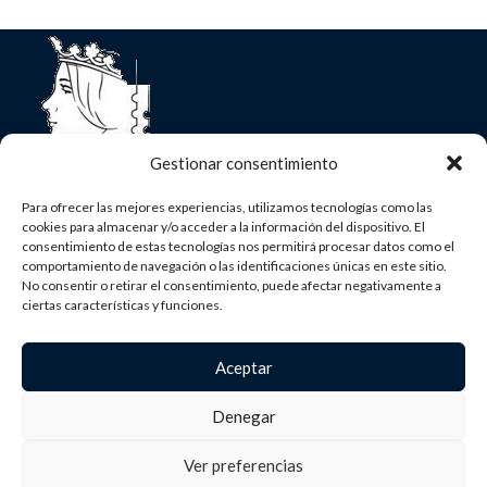
Gestionar consentimiento
Para ofrecer las mejores experiencias, utilizamos tecnologías como las
Asociación Nacional de Filatelia
cookies para almacenar y/o acceder a la información del dispositivo. El
consentimiento de estas tecnologías nos permitirá procesar datos como el
C/ Mayor, 18 - 2ºDcha 28013 - Madrid
comportamiento de navegación o las identificaciones únicas en este sitio.
(+34) 91 366 46 60
No consentir o retirar el consentimiento, puede afectar negativamente a
secretaria@anfil.org
ciertas características y funciones.
«Financiado por la Unión Europea- NextGenerationEU»
Aceptar
MENU
Denegar
ENLACES ÚTILES
Ver preferencias
ANFIL
2025 ® DISEÑADO POR
BRANDMEDIA
.