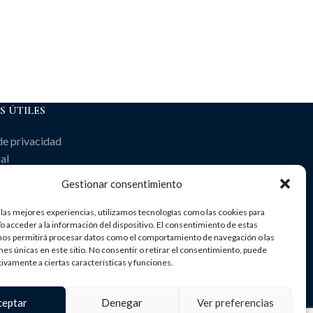
S ÚTILES
de privacidad
al
 de cookies
Gestionar consentimiento
 las mejores experiencias, utilizamos tecnologías como las cookies para
o acceder a la información del dispositivo. El consentimiento de estas
nos permitirá procesar datos como el comportamiento de navegación o las
ones únicas en este sitio. No consentir o retirar el consentimiento, puede
tivamente a ciertas características y funciones.
ceptar
Denegar
Ver preferencias