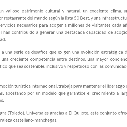
 valioso patrimonio cultural y natural, un excelente clima, u
restaurante del mundo según la lista 50 Best, y una infraestructu
servicios necesarios para acoger a millones de visitantes cada añ
ñol han contribuido a generar una destacada capacidad de acogid
ad.
y a una serie de desafíos que exigen una evolución estratégica d
 una creciente competencia entre destinos, una mayor concienc
stico que sea sostenible, inclusivo y respetuoso con las comunidad
ción turística internacional, trabaja para mantener el liderazgo 
as, apostando por un modelo que garantice el crecimiento a lar
os.
ra (Toledo). Universales gracias a El Quijote, este conjunto ofre
turaleza castellano-manchegas.