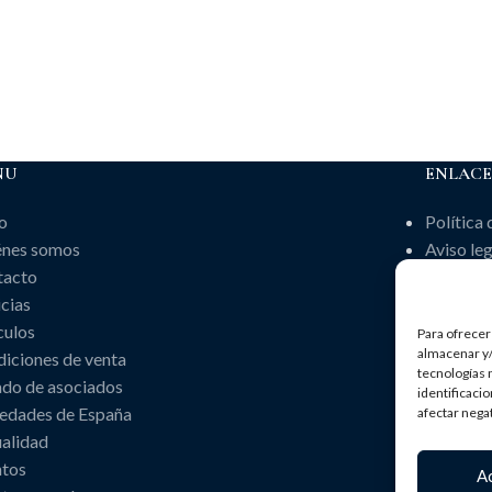
NU
ENLACE
io
Política 
énes somos
Aviso leg
tacto
Política
cias
culos
Para ofrecer
almacenar y/
iciones de venta
tecnologías 
ado de asociados
identificaci
edades de España
afectar nega
alidad
ntos
A