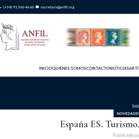
(+34) 91 366 46 60
secretaria@anfil.org
INICIO
QUIÉNES SOMOS
CONTACTO
NOTICIAS
ART
Ini
NOVEDADES
España ES. Turismo.
Publicado p