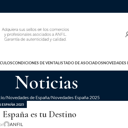
ÍCULOS
CONDICIONES DE VENTA
LISTADO DE ASOCIADOS
NOVEDADES 
Noticias
cio
Novedades de España
Novedades España 2025
 ESPAÑA 2025
 España es tu Destino
or
ANFIL