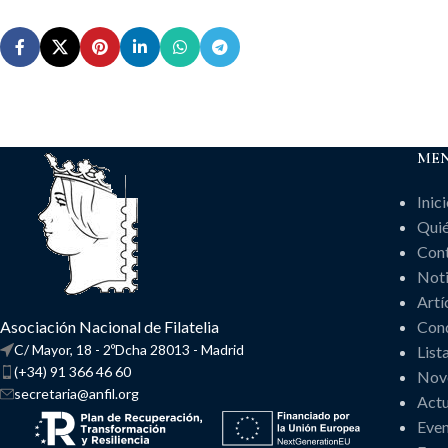
ME
Inic
Qui
Con
Noti
Artí
Asociación Nacional de Filatelia
Cond
C/ Mayor, 18 - 2ºDcha 28013 - Madrid
List
(+34) 91 366 46 60
Nov
secretaria@anfil.org
Actu
Eve