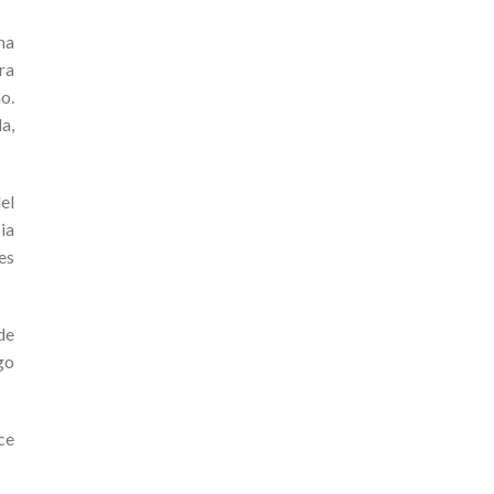
na
ra
o.
a,
el
ia
es
de
go
ce